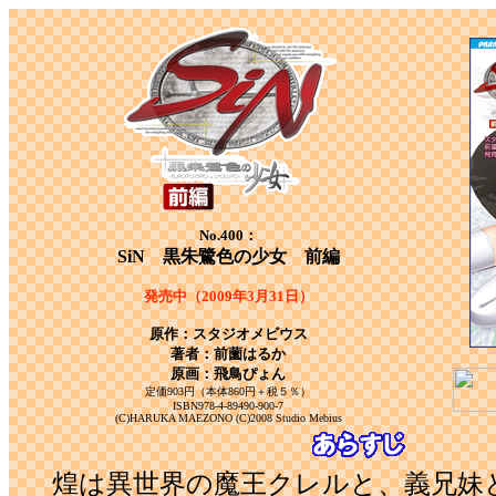
No.400：
SiN 黒朱鷺色の少女 前編
発売中（2009年3月31日）
原作：スタジオメビウス
著者：前薗はるか
原画：飛鳥ぴょん
定価903円（本体860円＋税５％）
ISBN978-4-89490-900-7
(C)HARUKA MAEZONO (C)2008 Studio Mebius
煌は異世界の魔王クレルと、義兄妹