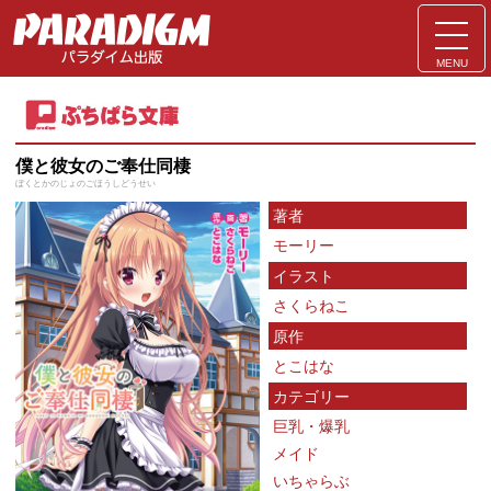
MENU
僕と彼女のご奉仕同棲
ぼくとかのじょのごほうしどうせい
著者
モーリー
イラスト
さくらねこ
原作
とこはな
カテゴリー
巨乳・爆乳
メイド
いちゃらぶ