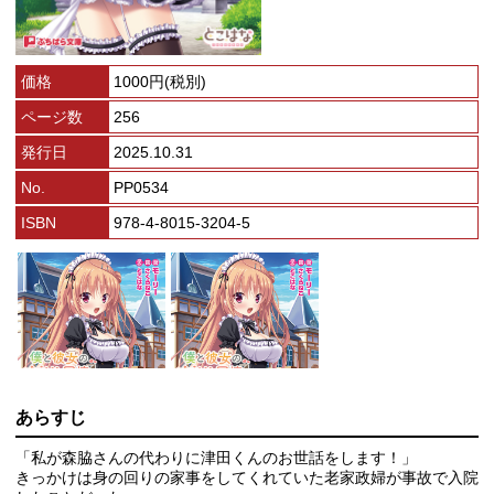
価格
1000円(税別)
ページ数
256
発行日
2025.10.31
No.
PP0534
ISBN
978-4-8015-3204-5
あらすじ
「私が森脇さんの代わりに津田くんのお世話をします！」
きっかけは身の回りの家事をしてくれていた老家政婦が事故で入院