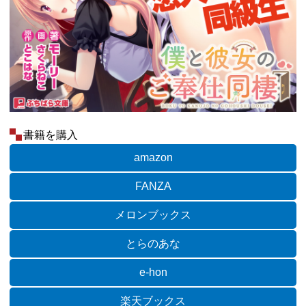
書籍を購入
amazon
FANZA
メロンブックス
とらのあな
e-hon
楽天ブックス