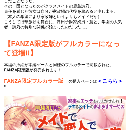
したことだった。
その一因となったのがクラスメイトの鹿島詩乃。
責任を感じた彼女は自分が家政婦の代役を務めると申し出る。
（本人の希望により家政婦というよりもメイドだが）
こうして旧華族邸を舞台に、津田子爵家嫡男・慧と、学園の人気
者・詩乃の特別な関係が始まったのだった…。
【FANZA限定版がフルカラーになっ
て登場!!】
本編の挿絵が本編ゲームと同様のフルカラーで掲載された、
FANZA限定版が発売されます！
FANZA限定フルカラー版
＜こちら＞
の購入ページは
!!