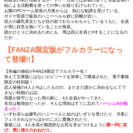
結による活動費を巡っての争いが繰り広げられていた。
お隣のPCゲーム部長の月夜からは、熱心な勧誘を受けている。
ボドゲ部員で級友のハニーベルも妙に距離が近い。
四人の爆乳美女たちが目の前でわちゃわちゃしているうちに、全員
が周に好意を抱いていることが発覚。
誰かひとりに決めるためにも、周は四人全員とHすることになるの
だが…。
【FANZA限定版がフルカラーになっ
て登場!!】
【本編の挿絵がFANZA限定でフルカラー化！
加えて文庫版にはないエピソードを加筆して構成された、電子書籍
限定の特別版！
恋人候補の4人とHはしたものの、まだまだ誰かに決めるなんてで
きない時期のお話。
両親が留守になった周の家に、4人全員がやってきた。
名目は勉強会だったが、そんな理由はすぐに忘れて
ハーレムHが始
まった！
いずれ劣らぬ爆乳のハニーベルと結のぱいずりを受けたり、月夜に
フェラされながらほかの二人に愛撫されたり。
最後には、4人全員が魅惑的なお尻を見せつけるように
横一列に並
び、周に挿入のおねだり。