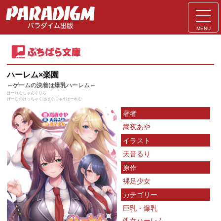
MENU
ハーレム×楽園
～ゲームの決着は爆乳ハーレム～
はーれむしゃんぐりら
げーむのけっちゃくはばくにゅうはーれむ
著者
嵩夜あや
イラスト
天音るり
原作
裸足少女
カテゴリー
巨乳・爆乳
処女ハーレム