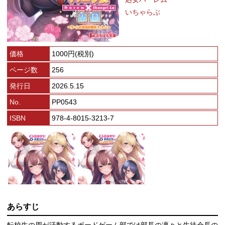
いちゃらぶ
価格
1000円(税別)
ページ数
256
発行日
2026.5.15
No.
PP0543
ISBN
978-4-8015-3213-7
あらすじ
転校生の周が活動するボードゲーム部では部長の凛々と生徒会長の