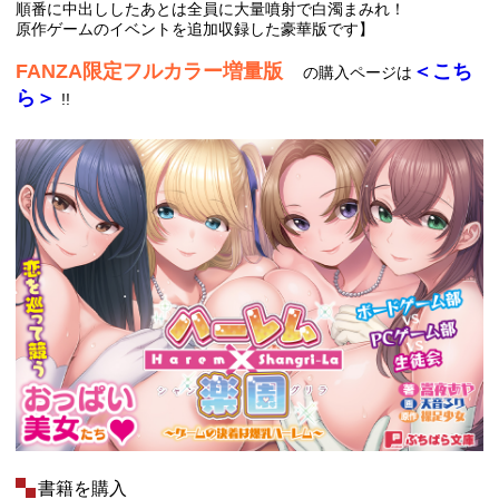
順番に中出ししたあとは全員に大量噴射で白濁まみれ！
原作ゲームのイベントを追加収録した豪華版です】
FANZA限定フルカラー増量版
＜こち
の購入ページは
ら＞
!!
書籍を購入