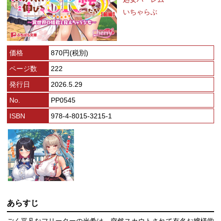
いちゃらぶ
価格
870円(税別)
ページ数
222
発行日
2026.5.29
No.
PP0545
ISBN
978-4-8015-3215-1
あらすじ
ごく平凡なフリーターの光希は、突然スカウトされて有名お嬢様学