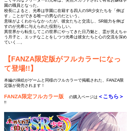
園の職員となった。
校長によると、光希は学園に在籍する四人のSR少女たちを「伸ば
す」ことができる唯一の男なのだという。
意味がよくわからなかったが、彼女たちと交流し、SR能力を伸ば
すのが光希に与えられた役割らしい。
異世界から転生してこの世界にやってきた日乃魅と、霊が見えちゃ
う月子と、エッチなことをしつつ光希は彼女たちと心の交流を深め
ていく…。
【FANZA限定版がフルカラーになっ
て登場!!】
本編の挿絵がゲームと同様のフルカラーで掲載された、FANZA限
定版が発売されます！
FANZA限定フルカラー版
＜こちら＞
の購入ページは
!!