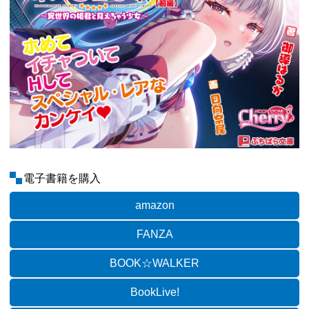
電子書籍を購入
amazon
FANZA
BOOK☆WALKER
BookLive!