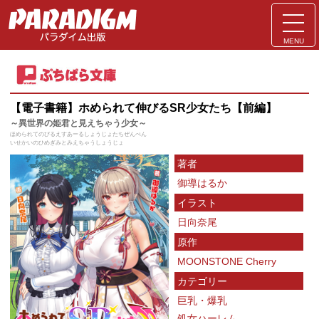
MENU
【電子書籍】ホめられて伸びるSR少女たち【前編】
～異世界の姫君と見えちゃう少女～
ほめられてのびるえすあーるしょうじょたちぜんぺん
いせかいのひめぎみとみえちゃうしょうじょ
著者
御導はるか
イラスト
日向奈尾
原作
MOONSTONE Cherry
カテゴリー
巨乳・爆乳
処女ハーレム