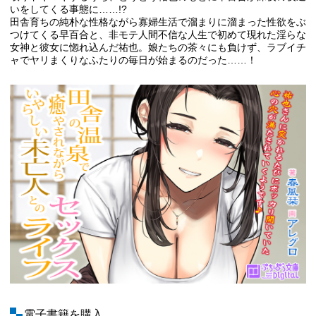
いをしてくる事態に……!?
田舎育ちの純朴な性格ながら寡婦生活で溜まりに溜まった性欲をぶ
つけてくる早百合と、非モテ人間不信な人生で初めて現れた淫らな
女神と彼女に惚れ込んだ祐也。娘たちの茶々にも負けず、ラブイチ
ャでヤリまくりなふたりの毎日が始まるのだった……！
電子書籍を購入