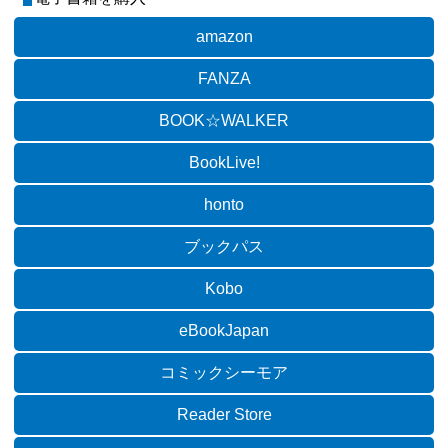
amazon
FANZA
BOOK☆WALKER
BookLive!
honto
ブックパス
Kobo
eBookJapan
コミックシーモア
Reader Store