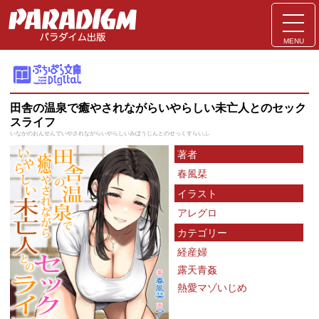
MENU
田舎の温泉で癒やされながらいやらしい未亡人とのセック
スライフ
いなかのおんせんでいやされながらいやらしいみぼうじんとのせっくすらいふ
著者
春風栞
イラスト
アレグロ
カテゴリー
経産婦
露天青姦
熱愛マゾいじめ