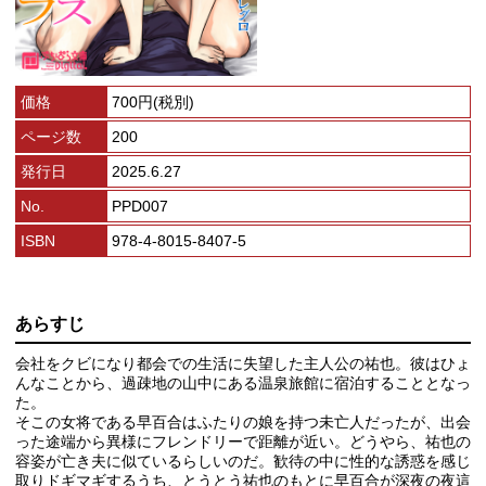
価格
700円(税別)
ページ数
200
発行日
2025.6.27
No.
PPD007
ISBN
978-4-8015-8407-5
あらすじ
会社をクビになり都会での生活に失望した主人公の祐也。彼はひょ
んなことから、過疎地の山中にある温泉旅館に宿泊することとなっ
た。
そこの女将である早百合はふたりの娘を持つ未亡人だったが、出会
った途端から異様にフレンドリーで距離が近い。どうやら、祐也の
容姿が亡き夫に似ているらしいのだ。歓待の中に性的な誘惑を感じ
取りドギマギするうち、とうとう祐也のもとに早百合が深夜の夜這