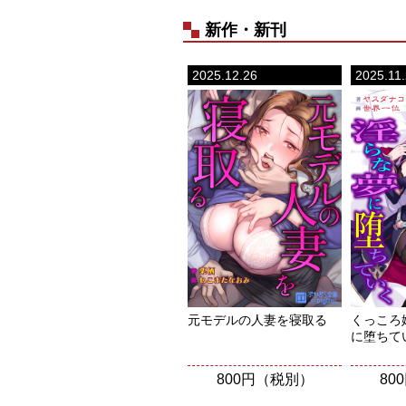
新作・新刊
2025.12.26
2025.11
元モデルの人妻を寝取る
くっころ
に堕ちて
800円（税別）
80