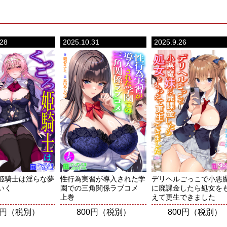
.28
2025.10.31
2025.9.26
姫騎士は淫らな夢
性行為実習が導入された学
デリヘルごっこで小悪
いく
園での三角関係ラブコメ
に廃課金したら処女を
上巻
えて更生できました
0円（税別）
800円（税別）
800円（税別）