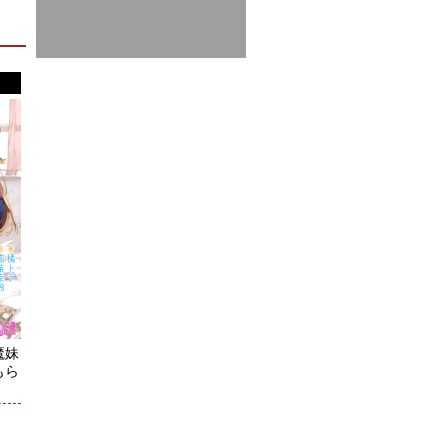
魔妹
もら